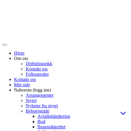
Veksle
navigasjon
Hjem
Om oss
Driftshistorikk
Kontakt oss
Fellesarealer
Kontakt oss
Min side
Naborom (logg inn)
Arrangementer
Styret
Nyheter fra styret
Beboerguide
Avfallshåndtering
Bod
Brannsikkerhet