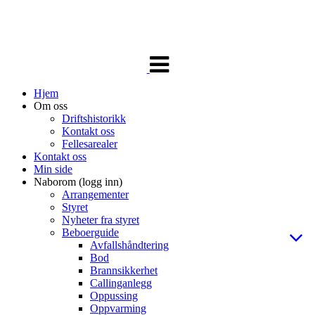
Veksle
navigasjon
Hjem
Om oss
Driftshistorikk
Kontakt oss
Fellesarealer
Kontakt oss
Min side
Naborom (logg inn)
Arrangementer
Styret
Nyheter fra styret
Beboerguide
Avfallshåndtering
Bod
Brannsikkerhet
Callinganlegg
Oppussing
Oppvarming