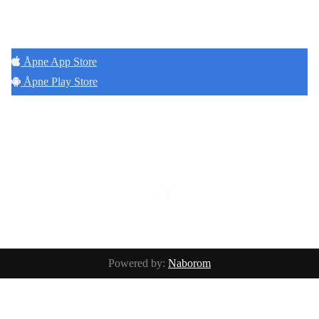
Hold deg oppdatert på det som skjer der du
bor. Last ned Naborom.
Åpne App Store
Åpne Play Store
Copyright © 2026
Naborom
Powered by:
Naborom
Personvernerklæring
•
Brukervilkår